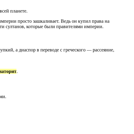
 всей планете.
мперии просто зашкаливает. Ведь он купил права на
-ти султанов, которые были правителями империи.
рупкий, а диаспор в переводе с греческого — рассеяние,
наторит
.
ми.