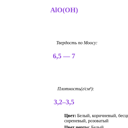
AlO(OH)
Твердость по Моосу:
6,5 — 7
Плотность(г/см³):
3,2–3,5
Цвет:
Белый, коричневый, бесцв
сиреневый, розоватый
Цвет черты
: Белый