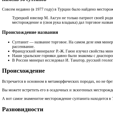
Совсем недавно (в 1977 году) в Турции было найдено местор
Турецкий ювелир М. Акгун не только патриот своей роди
месторождение и (своя рука владыка) дал торговое назва
Происхождение названия
Султанит — название торговое. На самом деле имя мине
рассеивание.
Французский минералог
Р.-Ж. Гаюи
изучил свойства мине
Наши уральские горняки давно были знакомы с диаспоро
В России минерал исследовал И. Танатор, русский геоло
Происхождение
Встречается в основном в метаморфических породах, но не бр
Вы можете встретить его в осадочных и зкзогенных месторожде
А вот самое знаменитое месторождение султанита находится в 
Разновидности