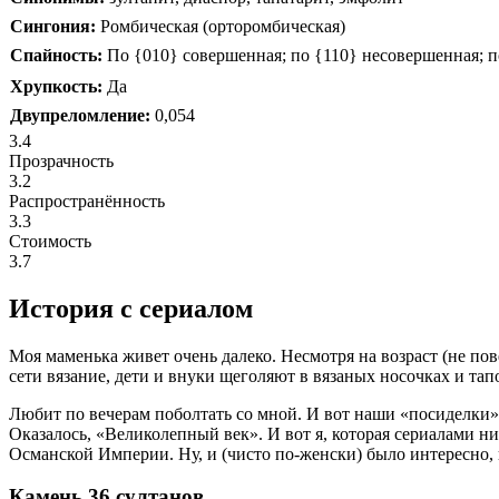
Сингония:
Ромбическая (орторомбическая)
Спайность:
По {010} совершенная; по {110} несовершенная; п
Хрупкость:
Да
Двупреломление:
0,054
3.4
Прозрачность
3.2
Распространённость
3.3
Стоимость
3.7
История с сериалом
Моя маменька живет очень далеко. Несмотря на возраст (не пове
сети вязание, дети и внуки щеголяют в вязаных носочках и тап
Любит по вечерам поболтать со мной. И вот наши «посиделки»
Оказалось, «Великолепный век». И вот я, которая сериалами н
Османской Империи. Ну, и (чисто по-женски) было интересно,
Камень 36 султанов