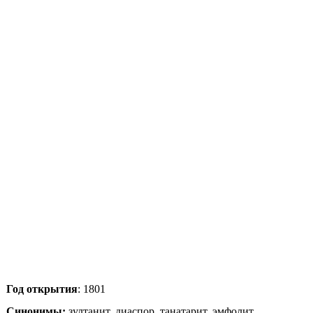
Год открытия
: 1801
Синонимы:
зултанит, диаспор, танатарит, эмфолит