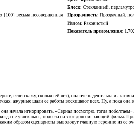
Блеск:
Стеклянный, перламутр
о {100} весьма несовершенная
Прозрачность
: Прозрачный, п
Излом:
Раковистый
Показатель преломления
: 1,70
рите, если скажу, сколько ей лет), она очень деятельна и актив
очках, ажурные шали ее работы восхищают всех. Ну, а пока она в
 она начала игнорировать. «Сериал посмотрю, тогда поболтаем».
икогда не увлекалась, подсела на этот долгоиграющий фильм. Пр
 каким образом сценаристы выволокут главную героиню из ее о