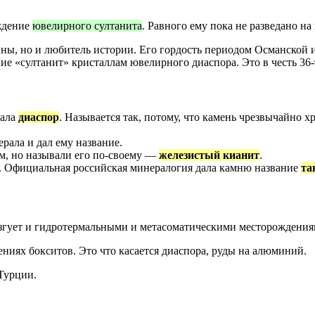
ождение
ювелирного султанита
. Равного ему пока не разведано на
ны, но и любитель истории. Его гордость периодом Османской и
ние «султанит» кристаллам ювелирного диаспора. Это в честь 36
рала
диаспор
. Называется так, потому, что камень чрезвычайно х
рала и дал ему название.
м, но называли его по-своему —
железистый кианит
.
г. Официальная российская минералогия дала камню название
та
езгует и гидротермальными и метасоматическими месторождения
ниях бокситов. Это что касается диаспора, руды на алюминий.
Турции.