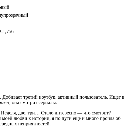
овый
олупрозрачный
2-1,756
на. Добивает третий ноутбук, активный пользователь. Ищет в
яжет, она смотрит сериалы.
 Неделя, две, три… Стало интересно — что смотрит?
и моей любви к истории, я по пути еще и много прочла об
чередных неприятностей.