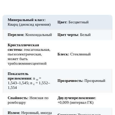
Минеральный класс
:
Цвет:
Бесцветный
Кварц (диоксид кремния)
Перелом:
Конхоидальный
Цвет черты
: Белый
Кристаллическая
система
: гексагональная,
пьезоэлектрическая,
Блеск:
Стеклянный
может быть
триболюминесцентной
Показатель
преломления
: n
=
ω
Прозрачность:
Прозрачный
1,543–1,545; n
= 1,552–
ε
1,554
Спайность:
Неясная по
Двулучепреломление
:
ромбоэдру
+0,009 (интервал ГК)
Излом:
Неровный, иногда