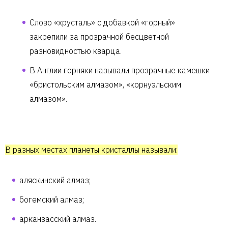
Слово «хрусталь» с добавкой «горный»
закрепили за прозрачной бесцветной
разновидностью кварца.
В Англии горняки называли прозрачные камешки
«бристольским алмазом», «корнуэльским
алмазом».
В разных местах планеты кристаллы называли:
аляскинский алмаз;
богемский алмаз;
арканзасский алмаз.