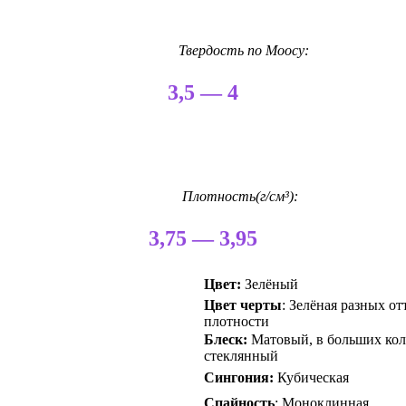
Твердость по Моосу:
3,5 — 4
Плотность(г/см³):
3,75 — 3,95
Цвет:
Зелёный
Цвет черты
: Зелёная разных от
плотности
Блеск:
Матовый, в больших кол
стеклянный
Сингония:
Кубическая
Спайность
: Моноклинная