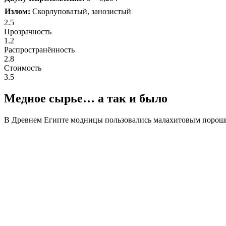
Излом:
Скорлуповатый, занозистый
2.5
Прозрачность
1.2
Распространённость
2.8
Стоимость
3.5
Медное сырье… а так и было
В Древнем Египте модницы пользовались малахитовым порошко