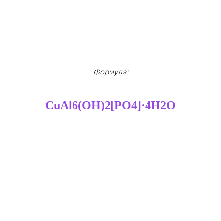
Формула:
CuAl6(OH)2[PO4]·4H2O