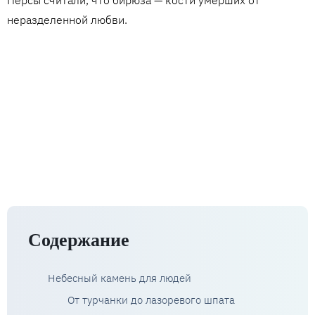
Персы считали, что бирюза — кости умерших от
неразделенной любви.
Содержание
Небесный камень для людей
От турчанки до лазоревого шпата