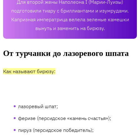
Для второй жены Наполеона I (Марии-Луизы)
подготовили тиару с бриллиантами и изумрудами.
Капризная императрица велела зеленые камешки
вынуть и заменить на бирюзу.
От турчанки до лазоревого шпата
Как называют бирюзу:
лазоревый шпат;
феризе (персидское «камень счастья»);
пируз (персидское победитель);