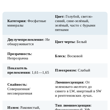
Цвет:
Голубой, светло-
Категория:
Фосфатные
синий, сине-зелёный,
минералы
зелёный, часто с бурыми
пятнами
Двулучепреломление:
Не
Цвет черты
: Белый
обнаруживается
Прозрачность:
Блеск:
Восковой
Непрозрачна
Показатель
Плеохроизм:
Слабый
преломления
: 1,61—1,65
Люминесценция:
От
Спайность:
зеленовато-желтого до
Совершенная/
синего в LW, инертный в SW
несовершенная
и рентгеновских лучах.
Тип люминесценции
:
Излом:
Раковистый,
Флуоресцентный, УФ-