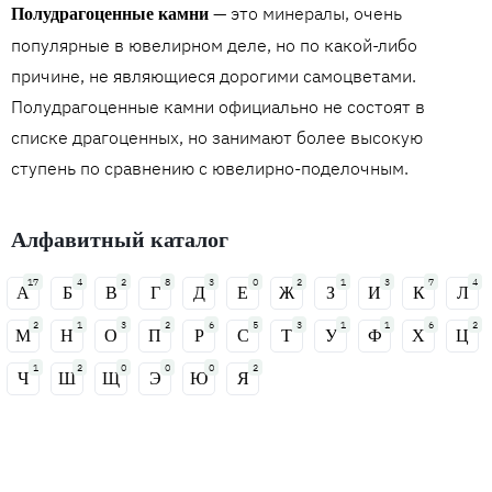
— это минералы, очень
Полудрагоценные камни
популярные в ювелирном деле, но по какой-либо
причине, не являющиеся дорогими самоцветами.
Полудрагоценные камни официально не состоят в
списке драгоценных, но занимают более высокую
ступень по сравнению с ювелирно-поделочным.
Алфавитный каталог
17
4
2
8
3
0
2
1
3
7
4
А
Б
В
Г
Д
Е
Ж
З
И
К
Л
2
1
3
2
6
5
3
1
1
6
2
М
Н
О
П
Р
С
Т
У
Ф
Х
Ц
1
2
0
0
0
2
Ч
Ш
Щ
Э
Ю
Я