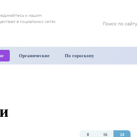
оединяйтесь к нашим
ествам в социальных сетях
ые
Органические
По гороскопу
и
8
16
24