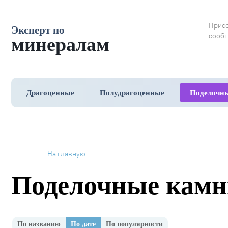
Прис
Эксперт по
сообщ
минералам
Драгоценные
Полудрагоценные
Поделочн
На главную
Поделочные камн
По названию
По дате
По популярности