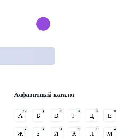
Алфавитный каталог
17
4
2
8
3
0
А
Б
В
Г
Д
Е
2
1
3
7
4
2
Ж
З
И
К
Л
М