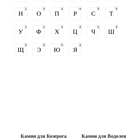
1
3
2
6
5
3
Н
О
П
Р
С
Т
1
1
6
2
1
2
У
Ф
Х
Ц
Ч
Ш
0
0
0
2
Щ
Э
Ю
Я
Камни для Козерога
Камни для Водолея